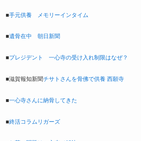
■
手元供養 メモリーインタイム
■
遺骨在中 朝日新聞
■
プレジデント 一心寺の受け入れ制限はなぜ？
■滋賀報知新聞
チサトさんを骨佛で供養 西願寺
■
一心寺さんに納骨してきた
■
終活コラムリガーズ